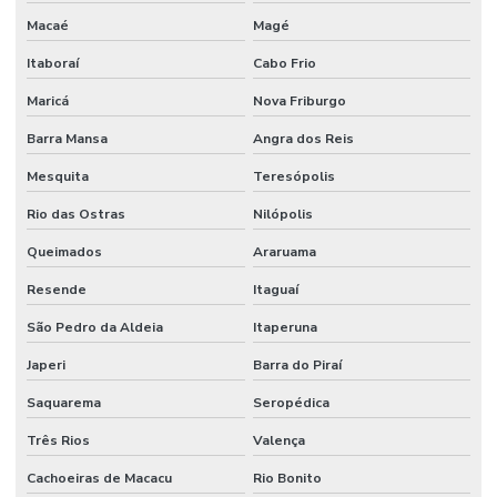
Macaé
Magé
Itaboraí
Cabo Frio
Maricá
Nova Friburgo
Barra Mansa
Angra dos Reis
Mesquita
Teresópolis
Rio das Ostras
Nilópolis
Queimados
Araruama
Resende
Itaguaí
São Pedro da Aldeia
Itaperuna
Japeri
Barra do Piraí
Saquarema
Seropédica
Três Rios
Valença
Cachoeiras de Macacu
Rio Bonito