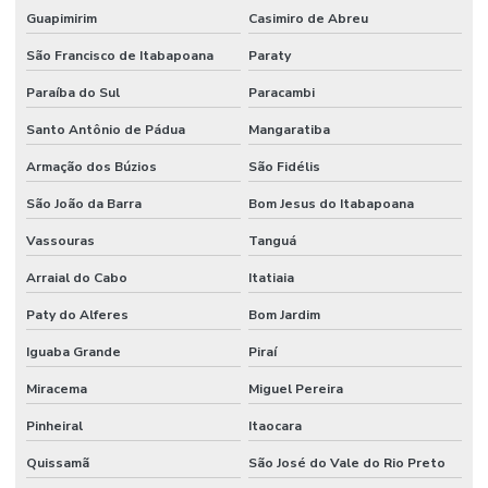
Guapimirim
Casimiro de Abreu
São Francisco de Itabapoana
Paraty
Paraíba do Sul
Paracambi
Santo Antônio de Pádua
Mangaratiba
Armação dos Búzios
São Fidélis
São João da Barra
Bom Jesus do Itabapoana
Vassouras
Tanguá
Arraial do Cabo
Itatiaia
Paty do Alferes
Bom Jardim
Iguaba Grande
Piraí
Miracema
Miguel Pereira
Pinheiral
Itaocara
Quissamã
São José do Vale do Rio Preto