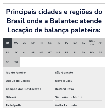
Principais cidades e regiões do
Brasil onde a Balantec atende
Locação de balança paleteira:
GO e
RJ
MG
ES
SP
PR
SC
RS
PE
BA
CE
AM
DF
PA
AC
AL
AP
MA
MT
MS
PB
PI
RN
RO
RR
SE
TO
Rio de Janeiro
São Gonçalo
Duque de Caxias
Nova Iguaçu
Campos dos Goytacazes
Belford Roxo
Niterói
São João de Meriti
Petrópolis
Volta Redonda