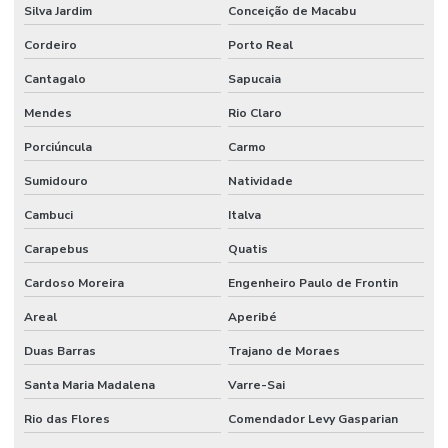
Silva Jardim
Conceição de Macabu
Cordeiro
Porto Real
Cantagalo
Sapucaia
Mendes
Rio Claro
Porciúncula
Carmo
Sumidouro
Natividade
Cambuci
Italva
Carapebus
Quatis
Cardoso Moreira
Engenheiro Paulo de Frontin
Areal
Aperibé
Duas Barras
Trajano de Moraes
Santa Maria Madalena
Varre-Sai
Rio das Flores
Comendador Levy Gasparian