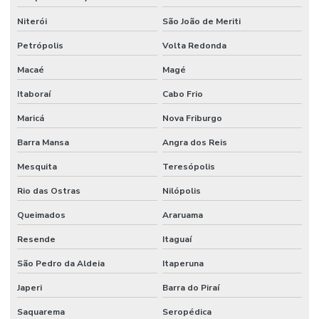
Niterói
São João de Meriti
Petrópolis
Volta Redonda
Macaé
Magé
Itaboraí
Cabo Frio
Maricá
Nova Friburgo
Barra Mansa
Angra dos Reis
Mesquita
Teresópolis
Rio das Ostras
Nilópolis
Queimados
Araruama
Resende
Itaguaí
São Pedro da Aldeia
Itaperuna
Japeri
Barra do Piraí
Saquarema
Seropédica