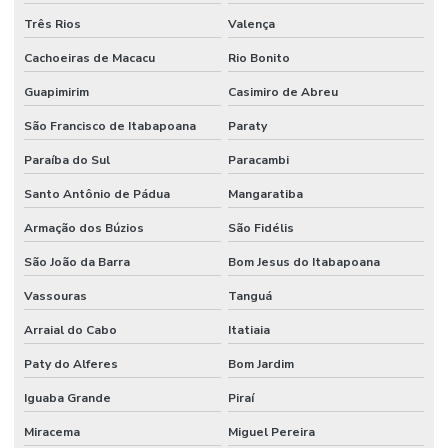
Três Rios
Valença
Cachoeiras de Macacu
Rio Bonito
Guapimirim
Casimiro de Abreu
São Francisco de Itabapoana
Paraty
Paraíba do Sul
Paracambi
Santo Antônio de Pádua
Mangaratiba
Armação dos Búzios
São Fidélis
São João da Barra
Bom Jesus do Itabapoana
Vassouras
Tanguá
Arraial do Cabo
Itatiaia
Paty do Alferes
Bom Jardim
Iguaba Grande
Piraí
Miracema
Miguel Pereira