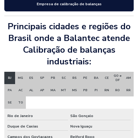
Empresa de calibração de balanças
Principais cidades e regiões do
Brasil onde a Balantec atende
Calibração de balanças
industriais:
GO e
RJ
MG
ES
SP
PR
SC
RS
PE
BA
CE
AM
DF
PA
AC
AL
AP
MA
MT
MS
PB
PI
RN
RO
RR
SE
TO
Rio de Janeiro
São Gonçalo
Duque de Caxias
Nova Iguaçu
Campos dos Goytacazes
Belford Roxo