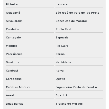
Pinheiral
Itaocara
Quissamã
São José do Vale do Rio Preto
Silva Jardim
Conceição de Macabu
Cordeiro
Porto Real
Cantagalo
Sapucaia
Mendes
Rio Claro
Porciúncula
Carmo
Sumidouro
Natividade
Cambuci
Italva
Carapebus
Quatis
Cardoso Moreira
Engenheiro Paulo de Frontin
Areal
Aperibé
Duas Barras
Trajano de Moraes