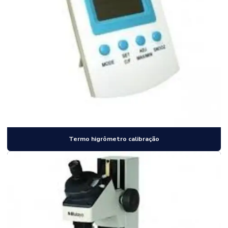
Termo higrômetro calibração