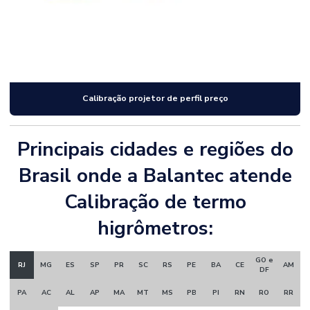
Calibração projetor de perfil preço
Principais cidades e regiões do
Brasil onde a Balantec atende
Calibração de termo
higrômetros:
GO e
RJ
MG
ES
SP
PR
SC
RS
PE
BA
CE
AM
DF
PA
AC
AL
AP
MA
MT
MS
PB
PI
RN
RO
RR