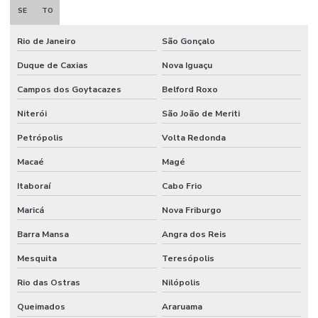
SE
TO
Rio de Janeiro
São Gonçalo
Duque de Caxias
Nova Iguaçu
Campos dos Goytacazes
Belford Roxo
Niterói
São João de Meriti
Petrópolis
Volta Redonda
Macaé
Magé
Itaboraí
Cabo Frio
Maricá
Nova Friburgo
Barra Mansa
Angra dos Reis
Mesquita
Teresópolis
Rio das Ostras
Nilópolis
Queimados
Araruama