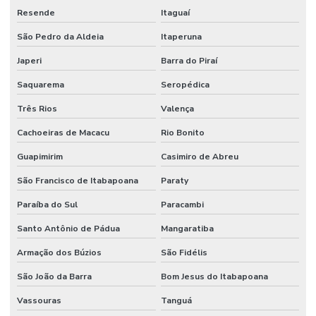
Resende
Itaguaí
São Pedro da Aldeia
Itaperuna
Japeri
Barra do Piraí
Saquarema
Seropédica
Três Rios
Valença
Cachoeiras de Macacu
Rio Bonito
Guapimirim
Casimiro de Abreu
São Francisco de Itabapoana
Paraty
Paraíba do Sul
Paracambi
Santo Antônio de Pádua
Mangaratiba
Armação dos Búzios
São Fidélis
São João da Barra
Bom Jesus do Itabapoana
Vassouras
Tanguá