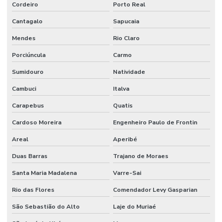
Cordeiro
Porto Real
Cantagalo
Sapucaia
Mendes
Rio Claro
Porciúncula
Carmo
Sumidouro
Natividade
Cambuci
Italva
Carapebus
Quatis
Cardoso Moreira
Engenheiro Paulo de Frontin
Areal
Aperibé
Duas Barras
Trajano de Moraes
Santa Maria Madalena
Varre-Sai
Rio das Flores
Comendador Levy Gasparian
São Sebastião do Alto
Laje do Muriaé