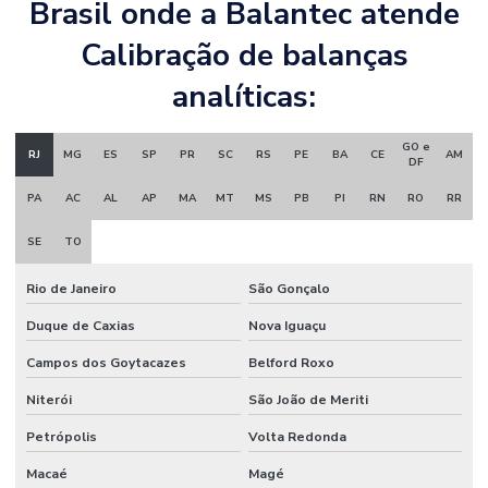
Brasil onde a Balantec atende
Calibração de balanças
analíticas:
GO e
RJ
MG
ES
SP
PR
SC
RS
PE
BA
CE
AM
DF
PA
AC
AL
AP
MA
MT
MS
PB
PI
RN
RO
RR
SE
TO
Rio de Janeiro
São Gonçalo
Duque de Caxias
Nova Iguaçu
Campos dos Goytacazes
Belford Roxo
Niterói
São João de Meriti
Petrópolis
Volta Redonda
Macaé
Magé