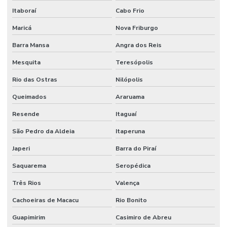
Itaboraí
Cabo Frio
Maricá
Nova Friburgo
Barra Mansa
Angra dos Reis
Mesquita
Teresópolis
Rio das Ostras
Nilópolis
Queimados
Araruama
Resende
Itaguaí
São Pedro da Aldeia
Itaperuna
Japeri
Barra do Piraí
Saquarema
Seropédica
Três Rios
Valença
Cachoeiras de Macacu
Rio Bonito
Guapimirim
Casimiro de Abreu