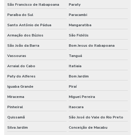
São Francisco de Itabapoana
Paraty
Paraíba do Sul
Paracambi
Santo Antônio de Pádua
Mangaratiba
Armação dos Búzios
São Fidélis
São João da Barra
Bom Jesus do Itabapoana
Vassouras
Tanguá
Arraial do Cabo
Itatiaia
Paty do Alferes
Bom Jardim
Iguaba Grande
Piraí
Miracema
Miguel Pereira
Pinheiral
Itaocara
Quissamã
São José do Vale do Rio Preto
Silva Jardim
Conceição de Macabu