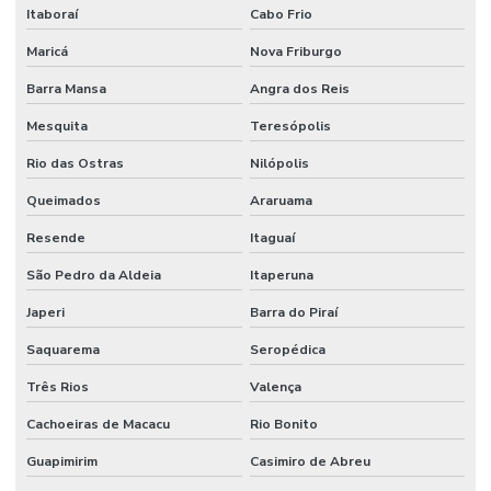
Itaboraí
Cabo Frio
Maricá
Nova Friburgo
Barra Mansa
Angra dos Reis
Mesquita
Teresópolis
Rio das Ostras
Nilópolis
Queimados
Araruama
Resende
Itaguaí
São Pedro da Aldeia
Itaperuna
Japeri
Barra do Piraí
Saquarema
Seropédica
Três Rios
Valença
Cachoeiras de Macacu
Rio Bonito
Guapimirim
Casimiro de Abreu