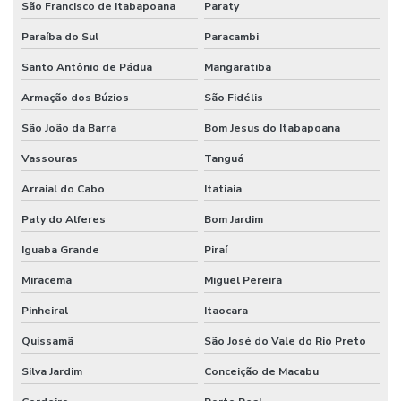
São Francisco de Itabapoana
Paraty
Paraíba do Sul
Paracambi
Santo Antônio de Pádua
Mangaratiba
Armação dos Búzios
São Fidélis
São João da Barra
Bom Jesus do Itabapoana
Vassouras
Tanguá
Arraial do Cabo
Itatiaia
Paty do Alferes
Bom Jardim
Iguaba Grande
Piraí
Miracema
Miguel Pereira
Pinheiral
Itaocara
Quissamã
São José do Vale do Rio Preto
Silva Jardim
Conceição de Macabu