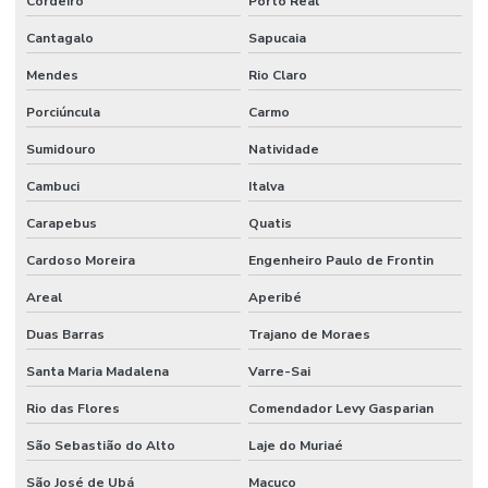
Cordeiro
Porto Real
Cantagalo
Sapucaia
Mendes
Rio Claro
Porciúncula
Carmo
Sumidouro
Natividade
Cambuci
Italva
Carapebus
Quatis
Cardoso Moreira
Engenheiro Paulo de Frontin
Areal
Aperibé
Duas Barras
Trajano de Moraes
Santa Maria Madalena
Varre-Sai
Rio das Flores
Comendador Levy Gasparian
São Sebastião do Alto
Laje do Muriaé
São José de Ubá
Macuco